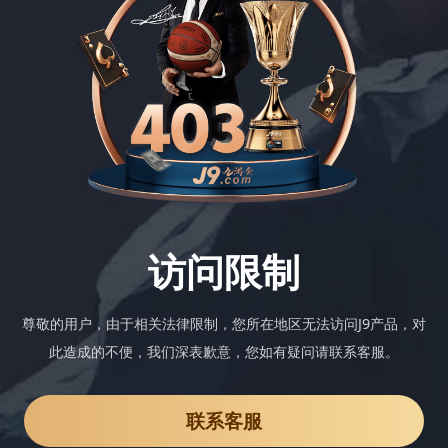
访问限制
尊敬的用户，由于相关法律限制，您所在地区无法访问J9产品，对
此造成的不便，我们深表歉意，您如有疑问请联系客服。
联系客服