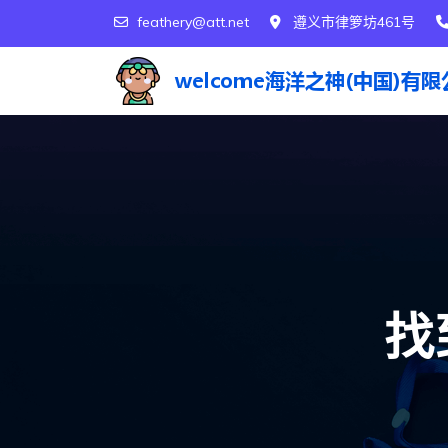
feathery@att.net
遵义市律箩坊461号
找