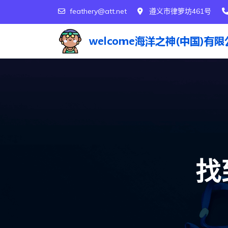
feathery@att.net
遵义市律箩坊461号
找